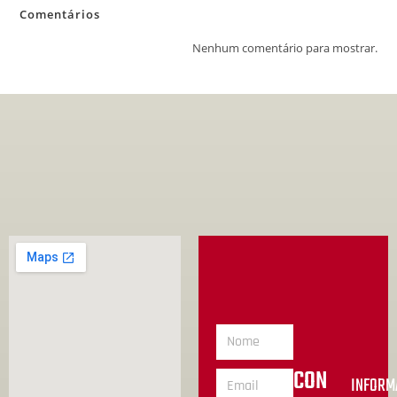
Comentários
Nenhum comentário para mostrar.
CON
INFORM