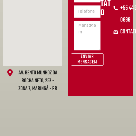
TAT
+55 44
O
0696
CONTAT
ENVIAR
MENSAGEM
AV. BENTO MUNHOZ DA
ROCHA NETO, 257 -
ZONA 7, MARINGÁ - PR