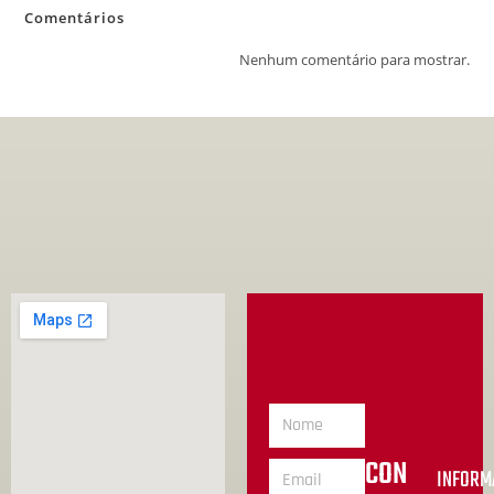
Comentários
Nenhum comentário para mostrar.
CON
INFORM