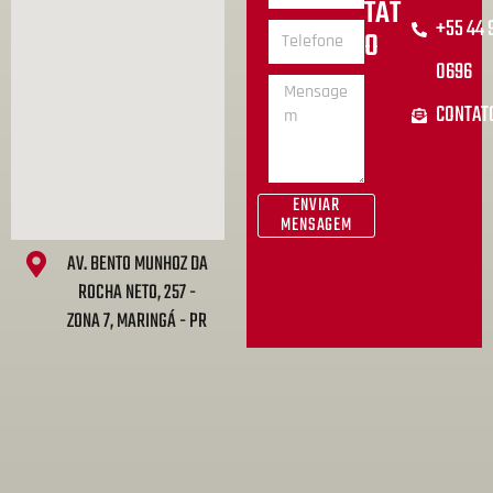
TAT
+55 44
O
0696
CONTAT
ENVIAR
MENSAGEM
AV. BENTO MUNHOZ DA
ROCHA NETO, 257 -
ZONA 7, MARINGÁ - PR