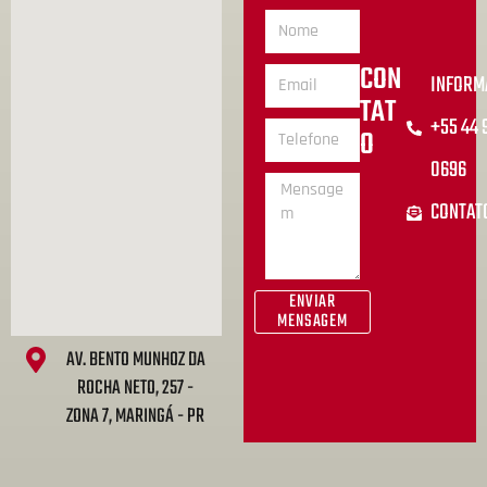
CON
INFORM
TAT
+55 44
O
0696
CONTAT
ENVIAR
MENSAGEM
AV. BENTO MUNHOZ DA
ROCHA NETO, 257 -
ZONA 7, MARINGÁ - PR