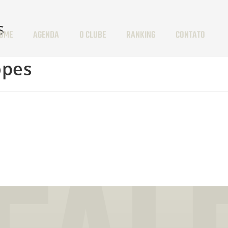
s
OME
AGENDA
O CLUBE
RANKING
CONTATO
opes