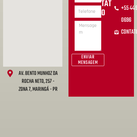
TAT
+55 44
O
0696
CONTAT
ENVIAR
MENSAGEM
AV. BENTO MUNHOZ DA
ROCHA NETO, 257 -
ZONA 7, MARINGÁ - PR