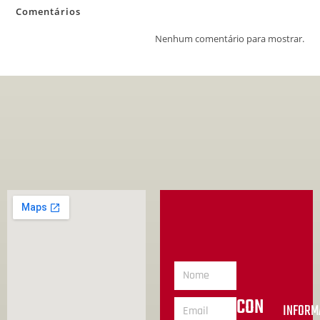
Comentários
Nenhum comentário para mostrar.
CON
INFORM