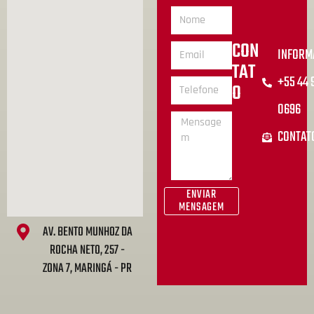
CON
INFORM
TAT
+55 44
O
0696
CONTAT
ENVIAR
MENSAGEM
AV. BENTO MUNHOZ DA
ROCHA NETO, 257 -
ZONA 7, MARINGÁ - PR